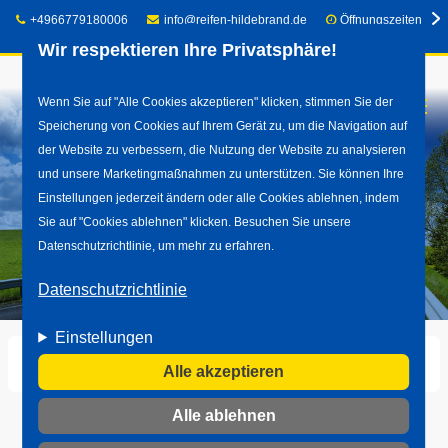
Telefon:
E-Mail:
+4966779180006
info@reifen-hildebrand.de
Öffnungszeiten
Wir respektieren Ihre Privatsphäre!
Direkt
Wenn Sie auf "Alle Cookies akzeptieren" klicken, stimmen Sie der
☰
Speicherung von Cookies auf Ihrem Gerät zu, um die Navigation auf
zum
der Website zu verbessern, die Nutzung der Website zu analysieren
Inhalt
und unsere Marketingmaßnahmen zu unterstützen. Sie können Ihre
Einstellungen jederzeit ändern oder alle Cookies ablehnen, indem
Sie auf "Cookies ablehnen" klicken. Besuchen Sie unsere
Datenschutzrichtlinie, um mehr zu erfahren.
Datenschutzrichtlinie
Einstellungen
Startseite
Bilder
Pannenfahrzeug
Alle akzeptieren
Alle ablehnen
Pannenfahrzeug