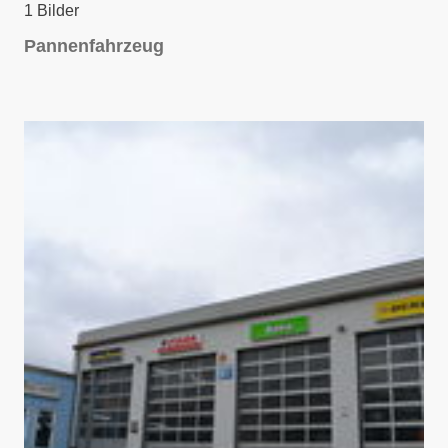
1 Bilder
Pannenfahrzeug
D
S
C
_
0
0
1
5
.
J