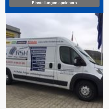
Einstellungen speichern
I
M
G
_
1
7
1
0
.
J
P
G