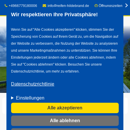
Telefon:
E-Mail:
+4966779180006
info@reifen-hildebrand.de
Öffnungszeiten
Wir respektieren Ihre Privatsphäre!
Direkt
Wenn Sie auf "Alle Cookies akzeptieren" klicken, stimmen Sie der
☰
Speicherung von Cookies auf Ihrem Gerät zu, um die Navigation auf
zum
der Website zu verbessern, die Nutzung der Website zu analysieren
Inhalt
und unsere Marketingmaßnahmen zu unterstützen. Sie können Ihre
Einstellungen jederzeit ändern oder alle Cookies ablehnen, indem
Sie auf "Cookies ablehnen" klicken. Besuchen Sie unsere
Datenschutzrichtlinie, um mehr zu erfahren.
Datenschutzrichtlinie
Einstellungen
Startseite
Bilder
Alle akzeptieren
Alle ablehnen
Bilder