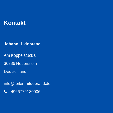
Kontakt
Johann Hildebrand
Am Koppelstück 6
36286
Neuenstein
Deutschland
E-Mail:
info@reifen-hildebrand.de
Telefon:
+4966779180006